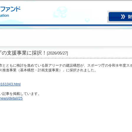
庁の支援事業に採択！
[2026/05/27]
市とともに検討を進めている新アリーナの建設構想が、スポーツ庁の令和８年度ス
ス推進事業（基本構想・計画支援事業）」に採択されました。
00161043.html
い記事を掲載しています。
/news/detail/25