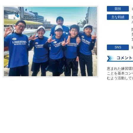
競技
主な戦績
SNS
恵まれた練習環
ことを基本コン
むよう活動して