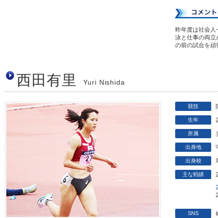
昨年度は社会人
泳と仕事の両立
の前の試合を頑
西田有里
Yuri Nishida
競技
生年
所属
出身地
出身校
主な戦績
SNS