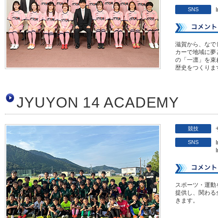
SNS
滋賀から、なでしこ
カーで地域に夢
の「一凛」を束
歴史をつくりま
JYUYON 14 ACADEMY
競技
SNS
スポーツ・運動
提供し、関わる
きます。