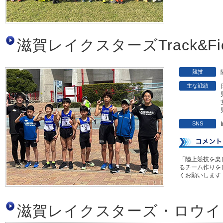
滋賀レイクスターズTrack&Fi
競技
主な戦績
SNS
「陸上競技を楽
るチーム作りを
くお願いします
滋賀レイクスターズ・ロウイ