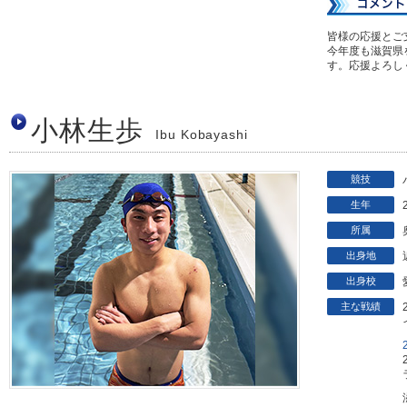
皆様の応援とご
今年度も滋賀県
す。応援よろし
小林生歩
Ibu Kobayashi
競技
生年
所属
出身地
出身校
主な戦績