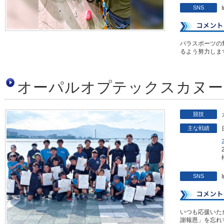
SNS
パラスポーツの
るよう努力しま
オーパルオプテックスカヌー
競技
主な戦績
SNS
いつも応援いた
謝報恩」を忘れ