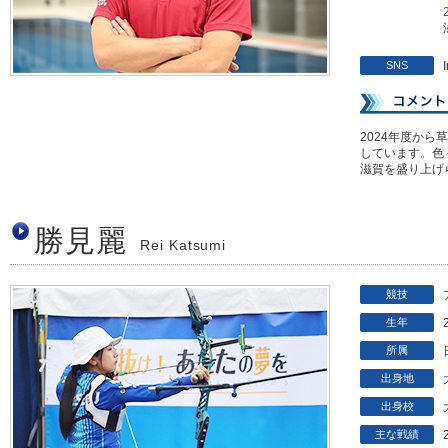
SNS
2024年度か
しています。色
滋賀を盛り上げ
勝見麗
Rei Katsumi
競技
生年
所属
出身地
出身校
主な戦績