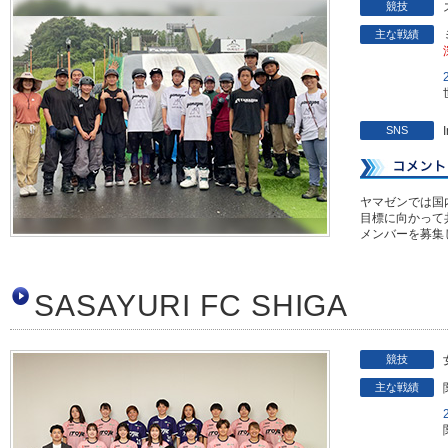
競技
主な戦績
SNS
ヤマゼンでは国
目標に向かって
メンバーを募集
SASAYURI FC SHIGA
競技
主な戦績