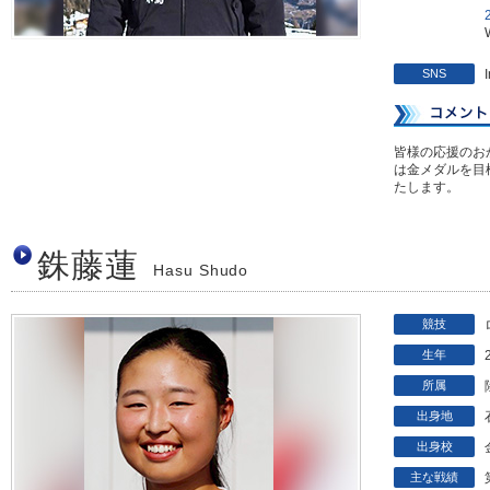
SNS
皆様の応援のお
は金メダルを目
たします。
銖藤蓮
Hasu Shudo
競技
生年
所属
出身地
出身校
主な戦績