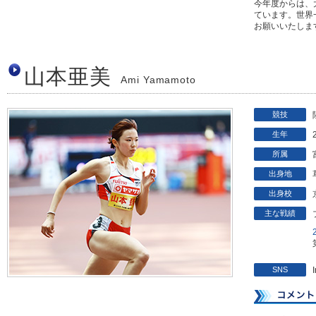
今年度からは、
ています。世界
お願いいたしま
山本亜美
Ami Yamamoto
競技
生年
所属
出身地
出身校
主な戦績
SNS