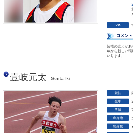
SNS
皆様の支えがあ
年から新しい環
いります。
壹岐元太
Genta Iki
競技
生年
所属
出身地
出身校