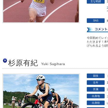
主な戦績
SNS
今回初めてレイ
ただきます！本
げられるよう頑
杉原有紀
Yuki Sugihara
競技
生年
所属
出身地
出身校