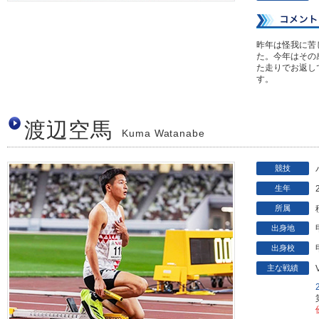
昨年は怪我に苦
た。今年はその
た走りでお返し
す。
渡辺空馬
Kuma Watanabe
競技
生年
所属
出身地
出身校
主な戦績