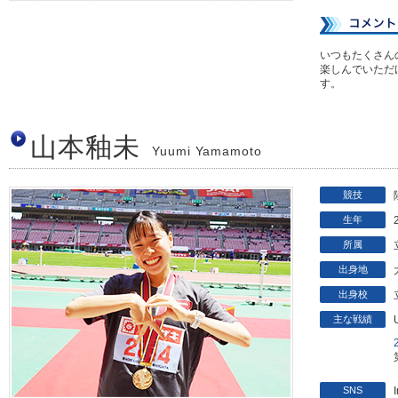
いつもたくさん
楽しんでいただ
す。
山本釉未
Yuumi Yamamoto
競技
生年
所属
出身地
出身校
主な戦績
SNS