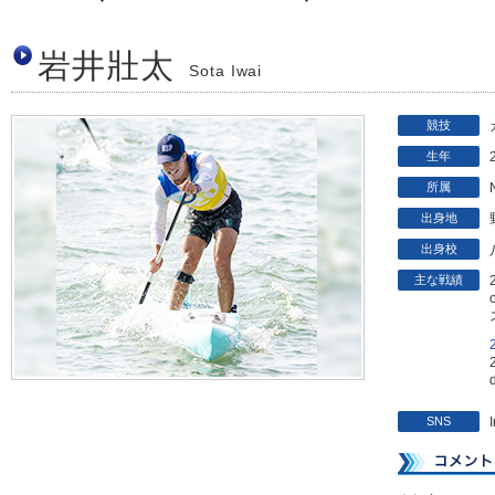
岩井壯太
Sota Iwai
競技
生年
所属
出身地
出身校
主な戦績
SNS