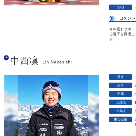
SNS
今年度もサポー
る選手を目指し
す。
中西凜
Lin Nakanishi
競技
生年
所属
出身地
出身校
主な戦績