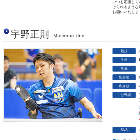
いつも応援して
けられるような
お願いいたします
宇野正則
Masanori Uno
競技
生年
所属
出身地
出身校
主な戦績
SNS