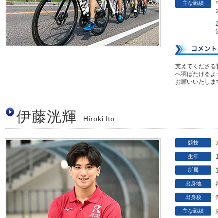
主な戦績
支えてくださる
へ羽ばたけるよ
お願いいたしま
伊藤洸輝
Hiroki Ito
競技
生年
所属
出身地
出身校
主な戦績