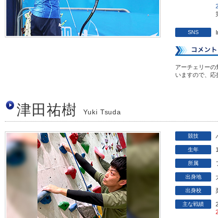
SNS
アーチェリーの
いますので、応
津田祐樹
Yuki Tsuda
競技
生年
所属
出身地
出身校
主な戦績