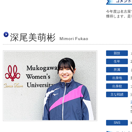
今年度は名古屋
獲得します。是
深尾美萌彬
Mimori Fukao
競技
生年
所属
出身地
出身校
主な戦績
SNS